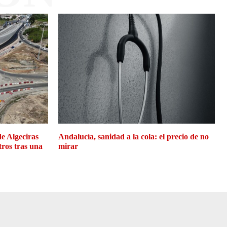
de Algeciras
Andalucía, sanidad a la cola: el precio de no
tros tras una
mirar