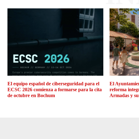
El equipo español de ciberseguridad para el
El Ayuntamien
ECSC 2026 comienza a formarse para la cita
reforma integ
de octubre en Bochum
Armadas y su