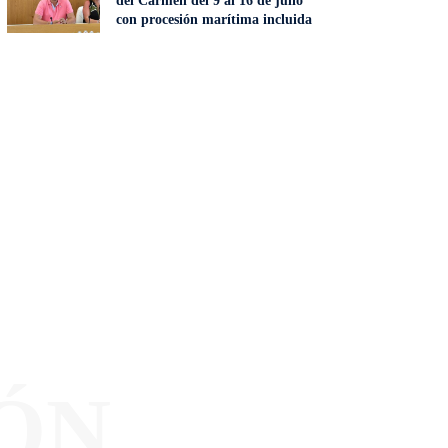
del Carmen del 9 al 16 de julio
con procesión marítima incluida
ÓN