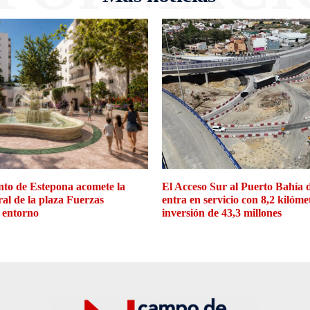
to de Estepona acomete la
El Acceso Sur al Puerto Bahía 
ral de la plaza Fuerzas
entra en servicio con 8,2 kilóme
 entorno
inversión de 43,3 millones