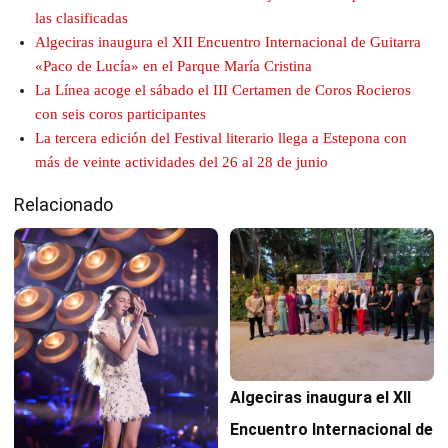
las clasificadas
Algeciras inaugura el XII Encuentro Internacional de Guitarra
«Paco de Lucía» en el Parque María Cristina
La Línea acoge el sábado el III Certamen de Coros Rocieros
con seis coros participantes
La tercera edición del Festival literario llega a Estepona con
más de veinte actividades del 26 al 28 de junio
Relacionado
Algeciras inaugura el XII
Encuentro Internacional de