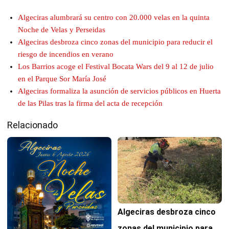
Algeciras alumbrará su centro con 20.000 velas en la quinta
Noche de Velas y Perseidas
Algeciras desbroza cinco zonas del municipio para reducir el
riesgo de incendios en verano
Los Barrios acoge el Festival Bocata Wars del 9 al 12 de julio
en el Parque Sor María José
Algeciras formaliza la asunción de servicios públicos en Huerta
de las Pilas tras la firma del acta de recepción
Relacionado
Algeciras desbroza cinco
zonas del municipio para