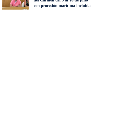
del Carmen del 9 al 16 de julio
con procesión marítima incluida