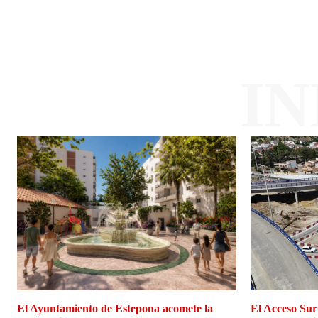
I
El Ayuntamiento de Estepona acomete la
El Acceso Sur