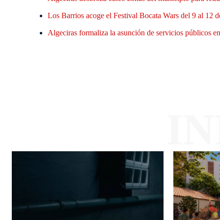
Los Barrios acoge el Festival Bocata Wars del 9 al 12 d
Algeciras formaliza la asunción de servicios públicos en 
I