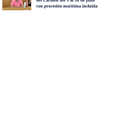
del Carmen del 9 al 16 de julio
con procesión marítima incluida