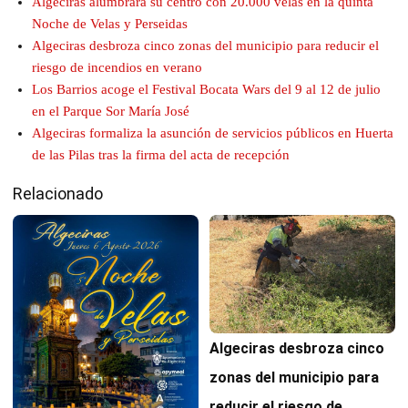
Algeciras alumbrará su centro con 20.000 velas en la quinta
Noche de Velas y Perseidas
Algeciras desbroza cinco zonas del municipio para reducir el
riesgo de incendios en verano
Los Barrios acoge el Festival Bocata Wars del 9 al 12 de julio
en el Parque Sor María José
Algeciras formaliza la asunción de servicios públicos en Huerta
de las Pilas tras la firma del acta de recepción
Relacionado
Algeciras desbroza cinco
zonas del municipio para
reducir el riesgo de