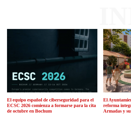
I
El equipo español de ciberseguridad para el
El Ayuntamien
ECSC 2026 comienza a formarse para la cita
reforma integ
de octubre en Bochum
Armadas y su