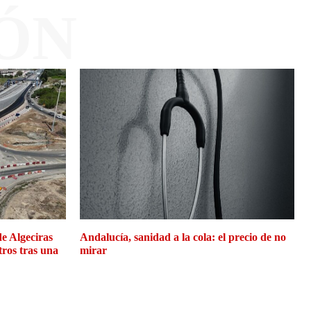
ÓN
de Algeciras
Andalucía, sanidad a la cola: el precio de no
tros tras una
mirar