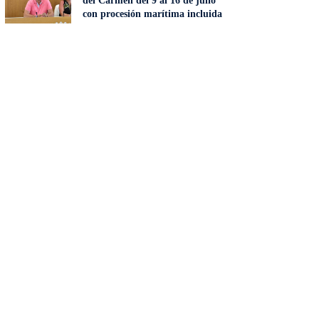
del Carmen del 9 al 16 de julio
con procesión marítima incluida