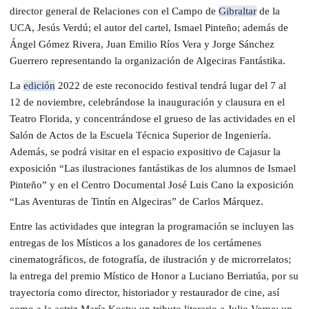
director general de Relaciones con el Campo de
Gibraltar
de la
UCA, Jesús Verdú; el autor del cartel, Ismael Pinteño; además de
Ángel Gómez Rivera, Juan Emilio Ríos Vera y Jorge Sánchez
Guerrero representando la organización de Algeciras Fantástika.
La
edición
2022 de este reconocido festival tendrá lugar del 7 al
12 de noviembre, celebrándose la inauguración y clausura en el
Teatro Florida, y concentrándose el grueso de las actividades en el
Salón de Actos de la Escuela Técnica Superior de Ingeniería.
Además, se podrá visitar en el espacio expositivo de Cajasur la
exposición “Las ilustraciones fantástikas de los alumnos de Ismael
Pinteño” y en el Centro Documental José Luis Cano la exposición
“Las Aventuras de Tintín en Algeciras” de Carlos Márquez.
Entre las actividades que integran la programación se incluyen las
entregas de los Místicos a los ganadores de los certámenes
cinematográficos, de fotografía, de ilustración y de microrrelatos;
la entrega del premio Místico de Honor a Luciano Berriatúa, por su
trayectoria como director, historiador y restaurador de cine, así
como a la actriz María Kosty; un tributo literario a Julio Verne; un