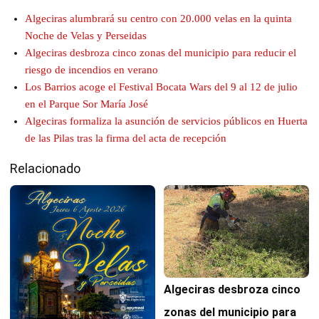
Algeciras alumbrará su centro con 20.000 velas en la quinta
Noche de Velas y Perseidas
Algeciras desbroza cinco zonas del municipio para reducir el
riesgo de incendios en verano
Los Barrios acoge el Festival Bocata Wars del 9 al 12 de julio
en el Parque Sor María José
Algeciras formaliza la asunción de servicios públicos en Huerta
de las Pilas tras la firma del acta de recepción
Relacionado
Algeciras desbroza cinco
zonas del municipio para