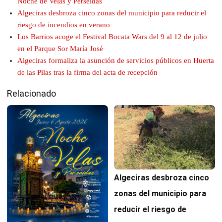
Noche de Velas y Perseidas
Algeciras desbroza cinco zonas del municipio para reducir el
riesgo de incendios en verano
Los Barrios acoge el Festival Bocata Wars del 9 al 12 de julio
en el Parque Sor María José
Algeciras formaliza la asunción de servicios públicos en Huerta
de las Pilas tras la firma del acta de recepción
Relacionado
Algeciras desbroza cinco
zonas del municipio para
reducir el riesgo de