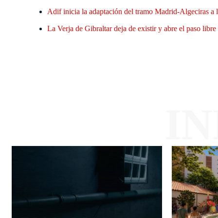
Adif inicia la adaptación del tramo Madrid-Algeciras a l
La Verja de Gibraltar deja de existir y abre el paso li
I