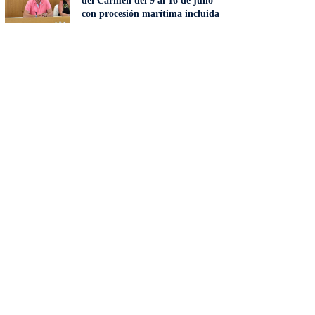
del Carmen del 9 al 16 de julio
con procesión marítima incluida