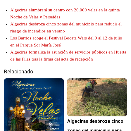
Algeciras alumbrará su centro con 20.000 velas en la quinta
Noche de Velas y Perseidas
Algeciras desbroza cinco zonas del municipio para reducir el
riesgo de incendios en verano
Los Barrios acoge el Festival Bocata Wars del 9 al 12 de julio
en el Parque Sor María José
Algeciras formaliza la asunción de servicios públicos en Huerta
de las Pilas tras la firma del acta de recepción
Relacionado
Algeciras desbroza cinco
zonas del municipio para