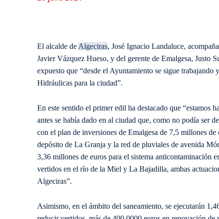
El alcalde de
Algeciras
, José Ignacio Landaluce, acompañad
Javier Vázquez Hueso, y del gerente de Emalgesa, Justo S
expuesto que “desde el Ayuntamiento se sigue trabajando y 
Hidráulicas para la ciudad”.
En este sentido el primer edil ha destacado que “estamos 
antes se había dado en al ciudad que, como no podía ser de 
con el plan de inversiones de Emalgesa de 7,5 millones de
depósito de La Granja y la red de pluviales de avenida Mó
3,36 millones de euros para el sistema anticontaminación e
vertidos en el río de la Miel y La Bajadilla, ambas actuac
Algeciras”.
Asimismo, en el ámbito del saneamiento, se ejecutarán 1,4
reducir vertidos, más de 400.0000 euros en renovación de r