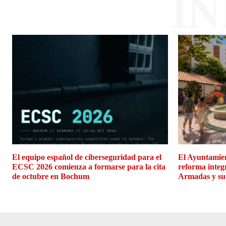
I
El equipo español de ciberseguridad para el
El Ayuntamien
ECSC 2026 comienza a formarse para la cita
reforma integ
de octubre en Bochum
Armadas y su