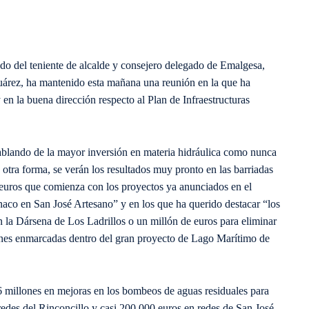
o del teniente de alcalde y consejero delegado de Emalgesa,
uárez, ha mantenido esta mañana una reunión en la que ha
en la buena dirección respecto al Plan de Infraestructuras
hablando de la mayor inversión en materia hidráulica como nunca
otra forma, se verán los resultados muy pronto en las barriadas
 euros que comienza con los proyectos ya anunciados en el
naco en San José Artesano” y en los que ha querido destacar “los
n la Dársena de Los Ladrillos o un millón de euros para eliminar
iones enmarcadas dentro del gran proyecto de Lago Marítimo de
6 millones en mejoras en los bombeos de aguas residuales para
edes del Rinconcillo y casi 200.000 euros en redes de San José