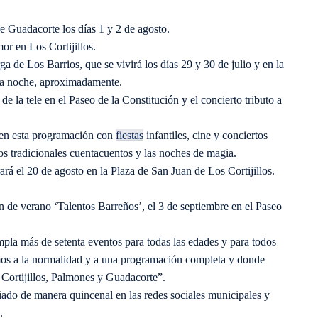
e Guadacorte los días 1 y 2 de agosto.
or en Los Cortijillos.
 de Los Barrios, que se vivirá los días 29 y 30 de julio y en la
 la noche, aproximadamente.
e la tele en el Paseo de la Constitución y el concierto tributo a
 en esta programación con
fiestas
infantiles, cine y conciertos
los tradicionales cuentacuentos y las noches de magia.
rá el 20 de agosto en la Plaza de San Juan de Los Cortijillos.
n de verano ‘Talentos Barreños’, el 3 de septiembre en el Paseo
la más de setenta eventos para todas las edades y para todos
vemos a la normalidad y a una programación completa y donde
 Cortijillos, Palmones y Guadacorte”.
iado de manera quincenal en las redes sociales municipales y
.