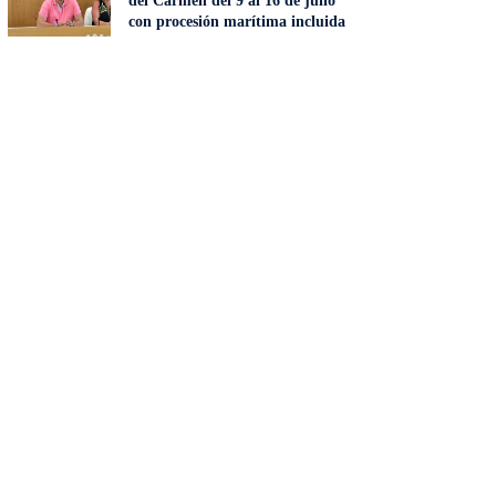
del Carmen del 9 al 16 de julio
con procesión marítima incluida