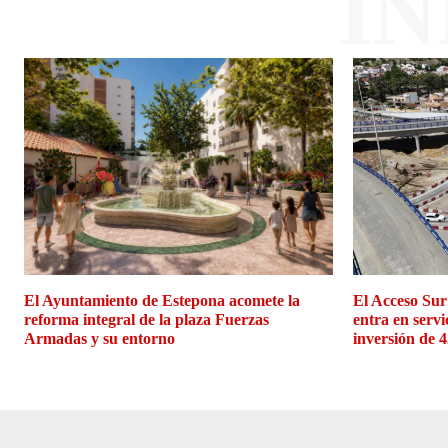
I
El Ayuntamiento de Estepona acomete la
El Acceso Sur
reforma integral de la plaza Fuerzas
entra en servi
Armadas y su entorno
inversión de 4