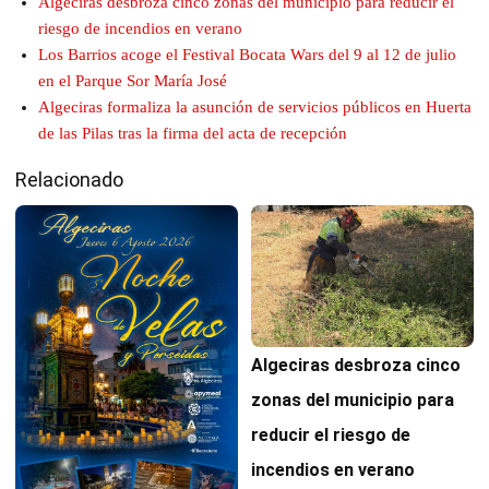
Algeciras desbroza cinco zonas del municipio para reducir el
riesgo de incendios en verano
Los Barrios acoge el Festival Bocata Wars del 9 al 12 de julio
en el Parque Sor María José
Algeciras formaliza la asunción de servicios públicos en Huerta
de las Pilas tras la firma del acta de recepción
Relacionado
Algeciras desbroza cinco
zonas del municipio para
reducir el riesgo de
incendios en verano