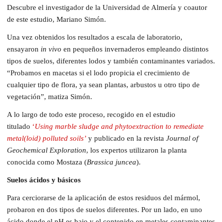
Descubre el investigador de la Universidad de Almería y coautor
de este estudio, Mariano Simón.
Una vez obtenidos los resultados a escala de laboratorio,
ensayaron
in vivo
en pequeños invernaderos empleando distintos
tipos de suelos, diferentes lodos y también contaminantes variados.
“Probamos en macetas si el lodo propicia el crecimiento de
cualquier tipo de flora, ya sean plantas, arbustos u otro tipo de
vegetación”, matiza Simón.
A lo largo de todo este proceso, recogido en el estudio
titulado
‘
Using marble sludge and phytoextraction to remediate
metal(loid) polluted soils’
y publicado en la revista
Journal of
Geochemical Exploration
, los expertos utilizaron la planta
conocida como Mostaza (
Brassica juncea
).
Suelos ácidos y básicos
Para cerciorarse de la aplicación de estos residuos del mármol,
probaron en dos tipos de suelos diferentes. Por un lado, en uno
ácido donde el pH es bajo y el contenido en metales contaminantes