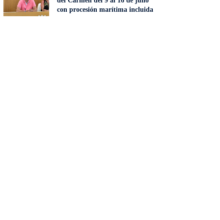
del Carmen del 9 al 16 de julio
con procesión marítima incluida