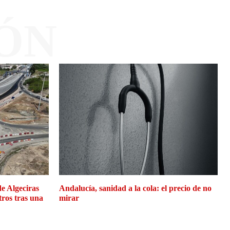
ÓN
de Algeciras
Andalucía, sanidad a la cola: el precio de no
tros tras una
mirar