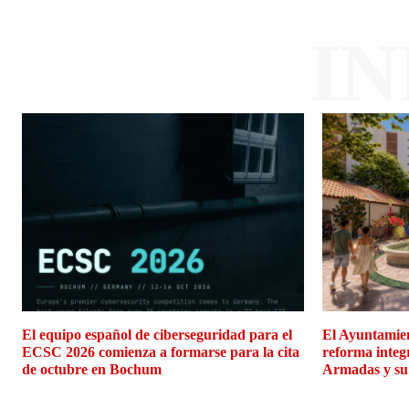
I
El equipo español de ciberseguridad para el
El Ayuntamien
ECSC 2026 comienza a formarse para la cita
reforma integ
de octubre en Bochum
Armadas y su