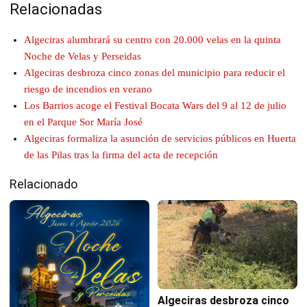
Relacionadas
Algeciras alumbrará su centro con 20.000 velas en la quinta
Noche de Velas y Perseidas
Algeciras desbroza cinco zonas del municipio para reducir el
riesgo de incendios en verano
Los Barrios acoge el Festival Bocata Wars del 9 al 12 de julio
en el Parque Sor María José
Algeciras formaliza la asunción de servicios públicos en Huerta
de las Pilas tras la firma del acta de recepción
Relacionado
Algeciras desbroza cinco