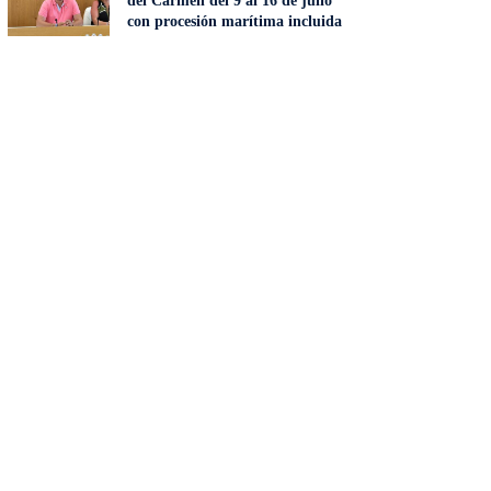
del Carmen del 9 al 16 de julio
con procesión marítima incluida