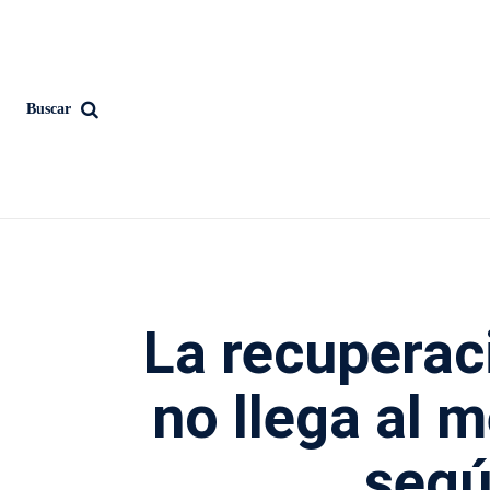
Buscar
La recupera
no llega al 
seg