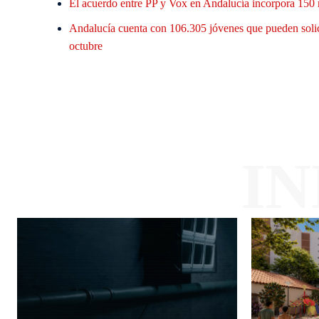
El acuerdo entre PP y Vox en Andalucía incorpora 150 
Andalucía cuenta con 106.305 jóvenes que pueden solic
octubre
I