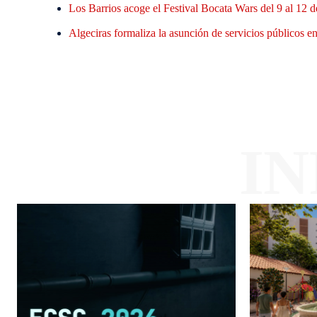
Los Barrios acoge el Festival Bocata Wars del 9 al 12 d
Algeciras formaliza la asunción de servicios públicos en 
I