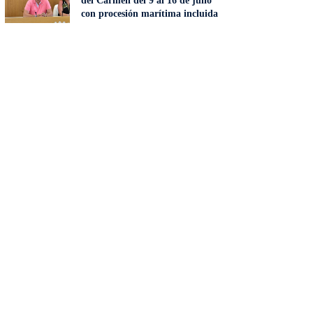
del Carmen del 9 al 16 de julio
con procesión marítima incluida