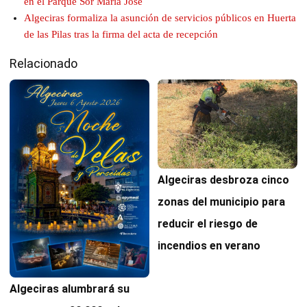
en el Parque Sor María José
Algeciras formaliza la asunción de servicios públicos en Huerta
de las Pilas tras la firma del acta de recepción
Relacionado
Algeciras desbroza cinco
zonas del municipio para
reducir el riesgo de
incendios en verano
Algeciras alumbrará su