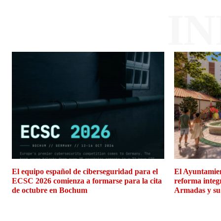
I
El equipo español de ciberseguridad para el
El Ayuntamien
ECSC 2026 comienza a formarse para la cita
reforma integ
de octubre en Bochum
Armadas y su