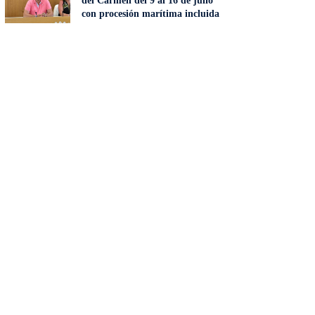
del Carmen del 9 al 16 de julio
con procesión marítima incluida