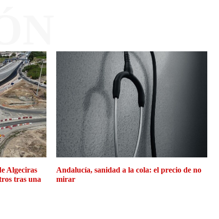
ÓN
de Algeciras
Andalucía, sanidad a la cola: el precio de no
tros tras una
mirar