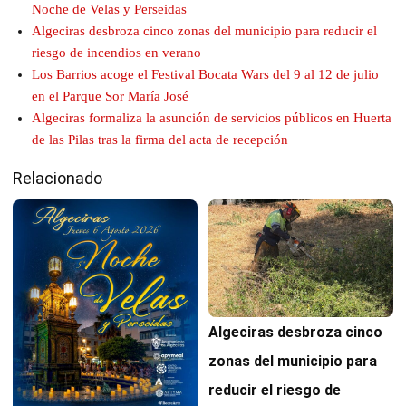
Noche de Velas y Perseidas
Algeciras desbroza cinco zonas del municipio para reducir el
riesgo de incendios en verano
Los Barrios acoge el Festival Bocata Wars del 9 al 12 de julio
en el Parque Sor María José
Algeciras formaliza la asunción de servicios públicos en Huerta
de las Pilas tras la firma del acta de recepción
Relacionado
Algeciras desbroza cinco
zonas del municipio para
reducir el riesgo de