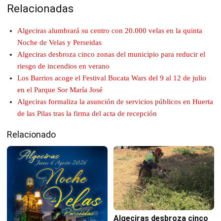
Relacionadas
Algeciras alumbrará su centro con 20.000 velas en la quinta
Noche de Velas y Perseidas
Algeciras desbroza cinco zonas del municipio para reducir el
riesgo de incendios en verano
Los Barrios acoge el Festival Bocata Wars del 9 al 12 de julio
en el Parque Sor María José
Algeciras formaliza la asunción de servicios públicos en Huerta
de las Pilas tras la firma del acta de recepción
Relacionado
Algeciras desbroza cinco