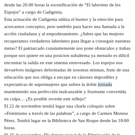
desde las 20.00 horas la escenificación de “El laberinto de los
Espejos” a cargo de Cadigenia.
Esta actuación de Cadigenia utiliza el humor y la emoción para
acercarnos conceptos, pero también para hacer una llamada a la
acción ciudadana y al empoderamiento. ¿Sabes que las mujeres
recuperamos verdaderos laberintos para llegar a conseguir nuestras
metas? El patriarcado constantemente nos pone obstaculos y trabas
porque nos quiere en una posicion subalterna ya menudo es dificil
encontrar la salida en este sistema enrevesado. Los espejos nos
devuelven imágenes deformadas de nosotras mismas, fruto de una
educación que nos obliga a encajar en cánones imposibles y
expectativas de supermujeres que sufren la doble
jornada
manteniendo una perfección inalcanzable y frustrante convertida
en culpa… ¿Es posible revertir este reflejo?
El 22 de noviembre tendrá lugar una charla coloquio sobre
«Feminismo a través de las palabras”, a cargo de Carmen Moreno
Pérez. Tendrá lugar en la Biblioteca de San Roque desde las 18:00
horas.
El 25 de noviembre, Día Internacional de la Eliminación de la