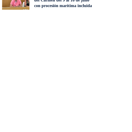
del Carmen del 9 al 16 de julio
con procesión marítima incluida