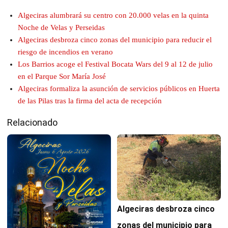
Algeciras alumbrará su centro con 20.000 velas en la quinta
Noche de Velas y Perseidas
Algeciras desbroza cinco zonas del municipio para reducir el
riesgo de incendios en verano
Los Barrios acoge el Festival Bocata Wars del 9 al 12 de julio
en el Parque Sor María José
Algeciras formaliza la asunción de servicios públicos en Huerta
de las Pilas tras la firma del acta de recepción
Relacionado
Algeciras desbroza cinco
zonas del municipio para