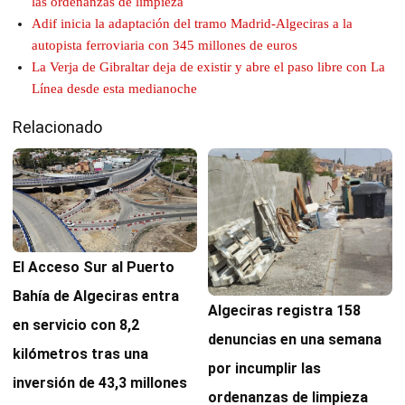
las ordenanzas de limpieza
Adif inicia la adaptación del tramo Madrid-Algeciras a la
autopista ferroviaria con 345 millones de euros
La Verja de Gibraltar deja de existir y abre el paso libre con La
Línea desde esta medianoche
Relacionado
El Acceso Sur al Puerto
Bahía de Algeciras entra
Algeciras registra 158
en servicio con 8,2
denuncias en una semana
kilómetros tras una
por incumplir las
inversión de 43,3 millones
ordenanzas de limpieza