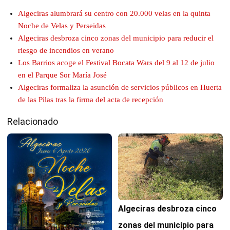
Algeciras alumbrará su centro con 20.000 velas en la quinta
Noche de Velas y Perseidas
Algeciras desbroza cinco zonas del municipio para reducir el
riesgo de incendios en verano
Los Barrios acoge el Festival Bocata Wars del 9 al 12 de julio
en el Parque Sor María José
Algeciras formaliza la asunción de servicios públicos en Huerta
de las Pilas tras la firma del acta de recepción
Relacionado
Algeciras desbroza cinco
zonas del municipio para