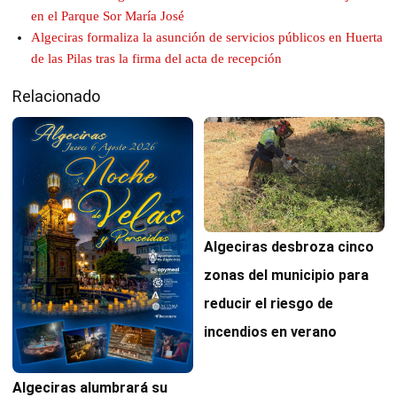
en el Parque Sor María José
Algeciras formaliza la asunción de servicios públicos en Huerta
de las Pilas tras la firma del acta de recepción
Relacionado
Algeciras desbroza cinco
zonas del municipio para
reducir el riesgo de
incendios en verano
Algeciras alumbrará su