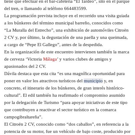
tiene que efectuar en el bar-cafetería “El Tardeo”, sito en el parque
del tren, o llamando al teléfono 664483599.
La programación prevista incluye en el recorrido una visita guiada
a los búnkeres del término municipal barreño, conocidos como
“La Muralla del Estrecho”, una exhibición de automóviles Citroën
2 CV y, por último, la degustación de una paella y una queimada,
a cargo de “Pepe El Gallego”, antes de la despedida.
En la organización de este encuentro intervienen también la marca
de cerveza ‘Victoria
Málaga
’ y varios clubes de amigos y
apasionados del 2 CV.
Dávila destaca que esta cita “es una magnífica oportunidad para
poner en valor los atractivos turísticos del
municipio
y, en
concreto, el itinerario de los búnkeres, de gran interés histórico-
cultural”. El edil también ha reafirmado el compromiso asumido
por la delegación de Turismo “para apoyar iniciativas de este tipo
que contribuyen a reactivar el sector turístico en la comarca
campogibraltareña”.
El Citroën 2 CV, conocido como “dos caballos”, en referencia a la
potencia de su motor, fue un vehículo de bajo coste, producido por