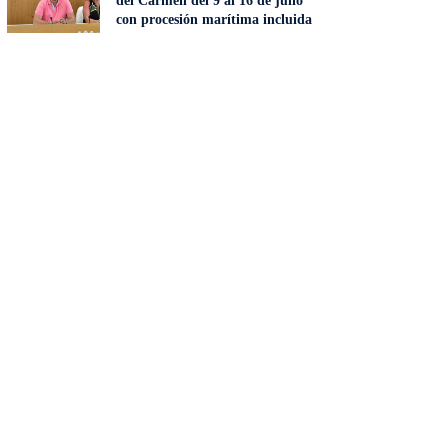
del Carmen del 9 al 16 de julio
con procesión marítima incluida