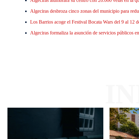
Algeciras alumbrará su centro con 20.000 velas en la q
Algeciras desbroza cinco zonas del municipio para reduc
Los Barrios acoge el Festival Bocata Wars del 9 al 12 d
Algeciras formaliza la asunción de servicios públicos en 
I