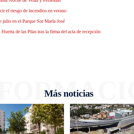
uinta Noche de Velas y Perseidas
ir el riesgo de incendios en verano
e julio en el Parque Sor María José
Huerta de las Pilas tras la firma del acta de recepción
NFORMACI
Más noticias