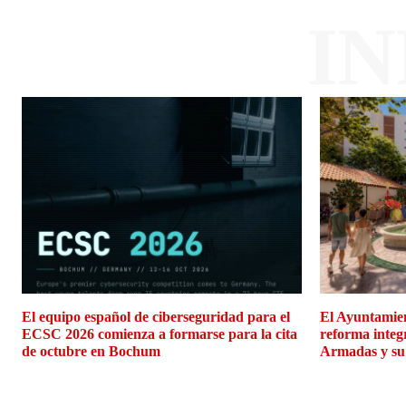
I
El equipo español de ciberseguridad para el
El Ayuntamien
ECSC 2026 comienza a formarse para la cita
reforma integ
de octubre en Bochum
Armadas y su