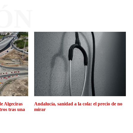
ÓN
de Algeciras
Andalucía, sanidad a la cola: el precio de no
tros tras una
mirar