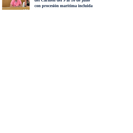
del Carmen del 9 al 16 de julio
con procesión marítima incluida