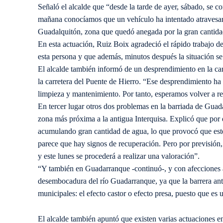
Señaló el alcalde que “desde la tarde de ayer, sábado, se co
mañana conocíamos que un vehículo ha intentado atravesar
Guadalquitón, zona que quedó anegada por la gran cantidad
En esta actuación, Ruiz Boix agradeció el rápido trabajo d
esta persona y que además, minutos después la situación se
El alcalde también informó de un desprendimiento en la c
la carretera del Puente de Hierro. “Ese desprendimiento ha 
limpieza y mantenimiento. Por tanto, esperamos volver a rec
En tercer lugar otros dos problemas en la barriada de Gua
zona más próxima a la antigua Interquisa. Explicó que por 
acumulando gran cantidad de agua, lo que provocó que este 
parece que hay signos de recuperación. Pero por previsión, 
y este lunes se procederá a realizar una valoración”.
“Y también en Guadarranque -continuó-, y con afecciones a l
desembocadura del río Guadarranque, ya que la barrera ant
municipales: el efecto castor o efecto presa, puesto que es 
El alcalde también apuntó que existen varias actuaciones en 