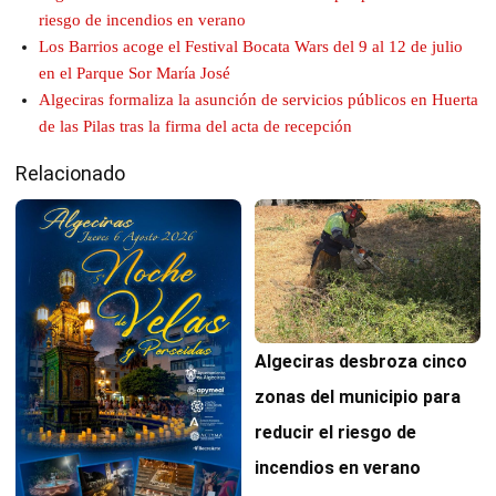
riesgo de incendios en verano
Los Barrios acoge el Festival Bocata Wars del 9 al 12 de julio
en el Parque Sor María José
Algeciras formaliza la asunción de servicios públicos en Huerta
de las Pilas tras la firma del acta de recepción
Relacionado
Algeciras desbroza cinco
zonas del municipio para
reducir el riesgo de
incendios en verano