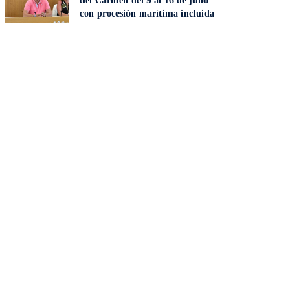
del Carmen del 9 al 16 de julio
con procesión marítima incluida