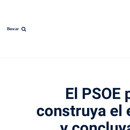
Buscar
El PSOE 
construya el 
y concluy