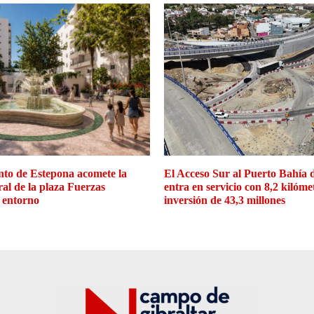
to de Estepona acomete la
El Acceso Sur al Puerto Bahía 
ral de la plaza Fuerzas
entra en servicio con 8,2 kilóme
 entorno
inversión de 43,3 millones