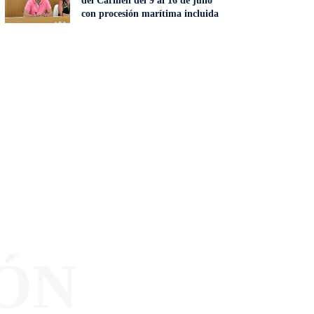
del Carmen del 9 al 16 de julio
con procesión marítima incluida
ÓN