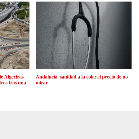
de Algeciras
Andalucía, sanidad a la cola: el precio de no
tros tras una
mirar