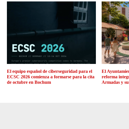
El equipo español de ciberseguridad para el
El Ayuntamien
ECSC 2026 comienza a formarse para la cita
reforma integ
de octubre en Bochum
Armadas y su