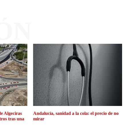
ÓN
de Algeciras
Andalucía, sanidad a la cola: el precio de no
tros tras una
mirar