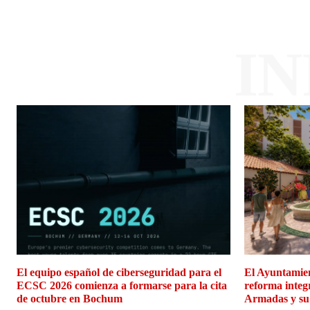
I
El equipo español de ciberseguridad para el
El Ayuntamien
ECSC 2026 comienza a formarse para la cita
reforma integ
de octubre en Bochum
Armadas y su