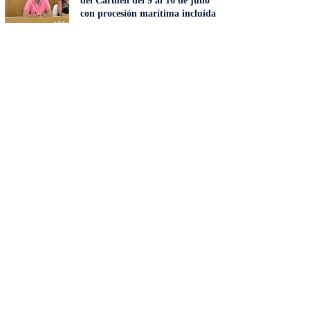
del Carmen del 9 al 16 de julio
con procesión marítima incluida