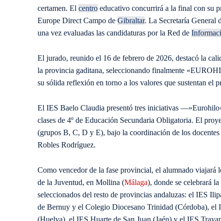
certamen. El
centro
educativo concurrirá a la final con su
Europe Direct Campo de
Gibraltar
. La Secretaría General
una vez evaluadas las candidaturas por la Red de
Informac
El jurado, reunido el 16 de febrero de 2026, destacó la cal
la provincia gaditana, seleccionando finalmente «EUROHILO
su sólida reflexión en torno a los valores que sustentan el 
El IES Baelo Claudia presentó tres iniciativas —»Eurohilo
clases de 4º de Educación Secundaria Obligatoria. El proy
(grupos B, C, D y E), bajo la coordinación de los docente
Robles Rodríguez.
Como vencedor de la fase provincial, el alumnado viajará l
de la Juventud, en Mollina (
Málaga
), donde se celebrará la
seleccionados del resto de provincias andaluzas: el IES Il
de Bernuy y el Colegio Diocesano Trinidad (Córdoba), el
(Huelva), el IES Huarte de San Juan (Jaén) y el IES Traya