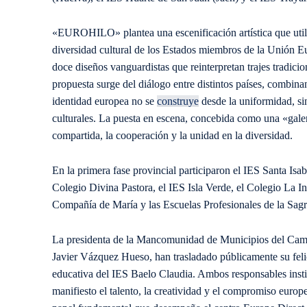
«EUROHILO» plantea una escenificación artística que utili
diversidad cultural de los Estados miembros de la Unión Eu
doce diseños vanguardistas que reinterpretan trajes tradi
propuesta surge del diálogo entre distintos países, combinan
identidad europea no se
construye
desde la uniformidad, sin
culturales. La puesta en escena, concebida como una «gale
compartida, la cooperación y la unidad en la diversidad.
En la primera fase provincial participaron el IES Santa Isa
Colegio Divina Pastora, el IES Isla Verde, el Colegio La I
Compañía de María y las Escuelas Profesionales de la Sag
La presidenta de la Mancomunidad de Municipios del Campo
Javier Vázquez Hueso, han trasladado públicamente su feli
educativa del IES Baelo Claudia. Ambos responsables inst
manifiesto el talento, la creatividad y el compromiso euro