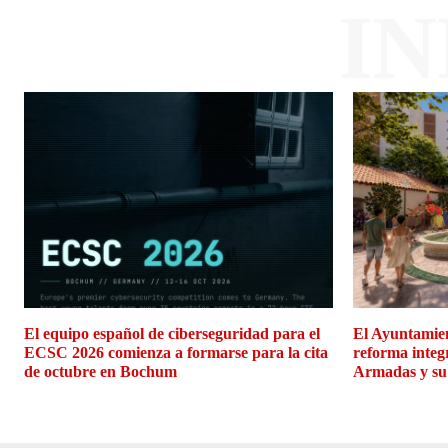
I
El equipo español de ciberseguridad para el
El Ayuntamien
ECSC 2026 comienza a formarse para la cita
reforma integ
de octubre en Bochum
Armadas y su