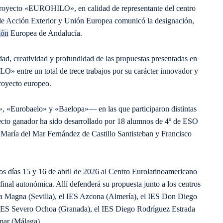
 proyecto «EUROHILO», en calidad de representante del centro
 de Acción Exterior y Unión Europea comunicó la designación,
ión
Europea de Andalucía.
idad, creatividad y profundidad de las propuestas presentadas en
» entre un total de trece trabajos por su carácter innovador y
proyecto europeo.
», «Eurobaelo» y «Baelopa»— en las que participaron distintas
ecto ganador ha sido desarrollado por 18 alumnos de 4º de ESO
s María del Mar Fernández de Castillo Santisteban y Francisco
os días 15 y 16 de abril de 2026 al Centro Eurolatinoamericano
 final autonómica. Allí defenderá su propuesta junto a los centros
ipa Magna (Sevilla), el IES Azcona (Almería), el IES Don Diego
 IES Severo Ochoa (Granada), el IES Diego Rodríguez Estrada
mar (Málaga).