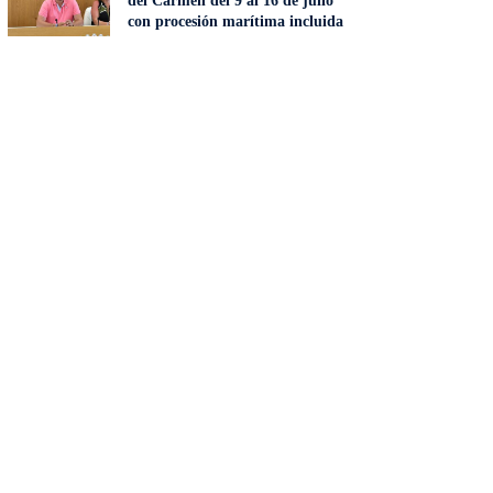
del Carmen del 9 al 16 de julio
con procesión marítima incluida