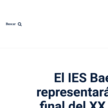
Buscar
El IES Ba
representará
final del X