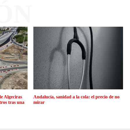
ÓN
de Algeciras
Andalucía, sanidad a la cola: el precio de no
tros tras una
mirar