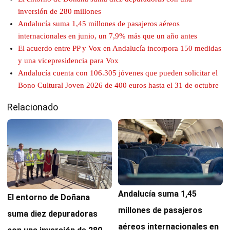
inversión de 280 millones
Andalucía suma 1,45 millones de pasajeros aéreos
internacionales en junio, un 7,9% más que un año antes
El acuerdo entre PP y Vox en Andalucía incorpora 150 medidas
y una vicepresidencia para Vox
Andalucía cuenta con 106.305 jóvenes que pueden solicitar el
Bono Cultural Joven 2026 de 400 euros hasta el 31 de octubre
Relacionado
Andalucía suma 1,45
El entorno de Doñana
millones de pasajeros
suma diez depuradoras
aéreos internacionales en