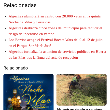
Relacionadas
Algeciras alumbrará su centro con 20.000 velas en la quinta
Noche de Velas y Perseidas
Algeciras desbroza cinco zonas del municipio para reducir el
riesgo de incendios en verano
Los Barrios acoge el Festival Bocata Wars del 9 al 12 de julio
en el Parque Sor María José
Algeciras formaliza la asunción de servicios públicos en Huerta
de las Pilas tras la firma del acta de recepción
Relacionado
Algeciras desbroza cinco