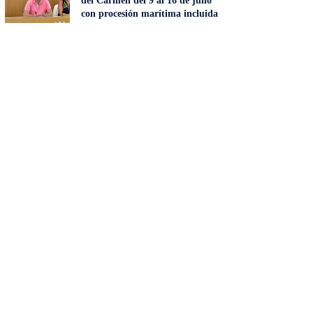
del Carmen del 9 al 16 de julio
con procesión marítima incluida