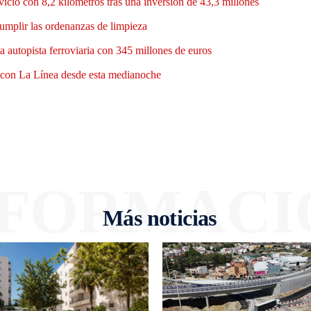
vicio con 8,2 kilómetros tras una inversión de 43,3 millones
umplir las ordenanzas de limpieza
a autopista ferroviaria con 345 millones de euros
bre con La Línea desde esta medianoche
NFORMACI
Más noticias