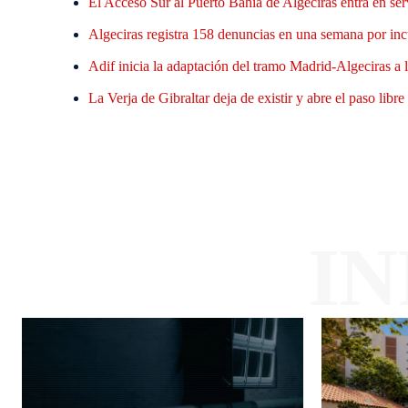
El Acceso Sur al Puerto Bahía de Algeciras entra en ser
Algeciras registra 158 denuncias en una semana por inc
Adif inicia la adaptación del tramo Madrid-Algeciras a l
La Verja de Gibraltar deja de existir y abre el paso li
I