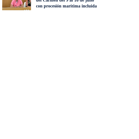
del Carmen del 9 al 16 de julio
con procesión marítima incluida