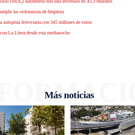
vicio con 8,2 kilómetros tras una inversión de 43,3 millones
umplir las ordenanzas de limpieza
a autopista ferroviaria con 345 millones de euros
bre con La Línea desde esta medianoche
NFORMACI
Más noticias