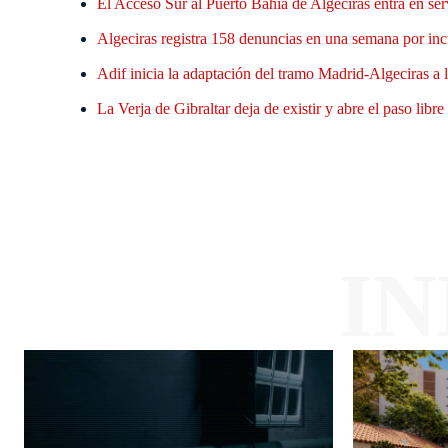
El Acceso Sur al Puerto Bahía de Algeciras entra en ser
Algeciras registra 158 denuncias en una semana por inc
Adif inicia la adaptación del tramo Madrid-Algeciras a l
La Verja de Gibraltar deja de existir y abre el paso li
I