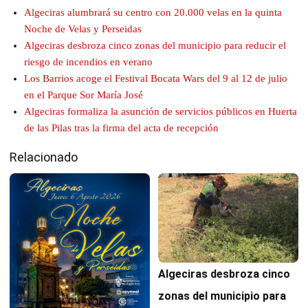
Algeciras alumbrará su centro con 20.000 velas en la quinta
Noche de Velas y Perseidas
Algeciras desbroza cinco zonas del municipio para reducir el
riesgo de incendios en verano
Los Barrios acoge el Festival Bocata Wars del 9 al 12 de julio
en el Parque Sor María José
Algeciras formaliza la asunción de servicios públicos en Huerta
de las Pilas tras la firma del acta de recepción
Relacionado
Algeciras desbroza cinco
zonas del municipio para