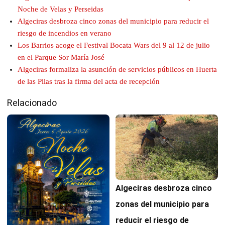
Noche de Velas y Perseidas
Algeciras desbroza cinco zonas del municipio para reducir el
riesgo de incendios en verano
Los Barrios acoge el Festival Bocata Wars del 9 al 12 de julio
en el Parque Sor María José
Algeciras formaliza la asunción de servicios públicos en Huerta
de las Pilas tras la firma del acta de recepción
Relacionado
Algeciras desbroza cinco
zonas del municipio para
reducir el riesgo de