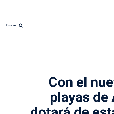
Buscar
Con el nue
playas de 
dotará de est