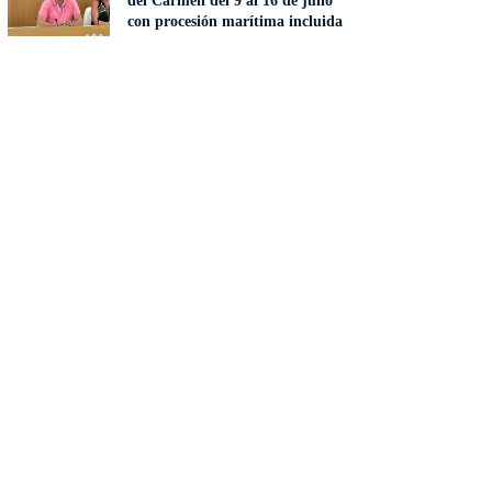
del Carmen del 9 al 16 de julio
con procesión marítima incluida