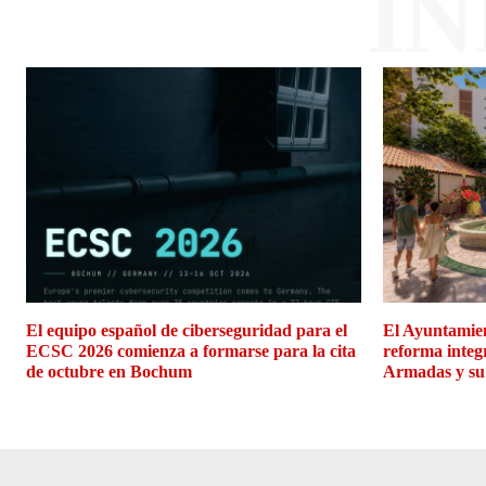
I
El equipo español de ciberseguridad para el
El Ayuntamien
ECSC 2026 comienza a formarse para la cita
reforma integ
de octubre en Bochum
Armadas y su