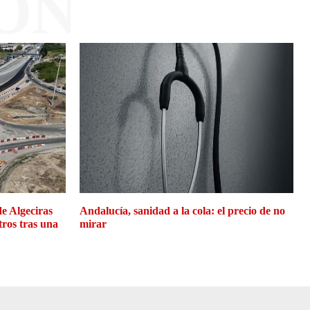
ÓN
de Algeciras
Andalucía, sanidad a la cola: el precio de no
tros tras una
mirar