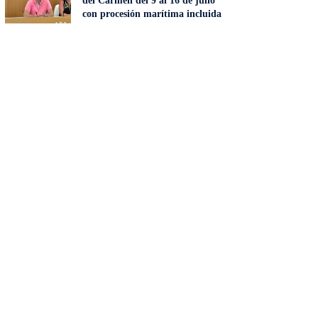
del Carmen del 9 al 16 de julio
con procesión marítima incluida