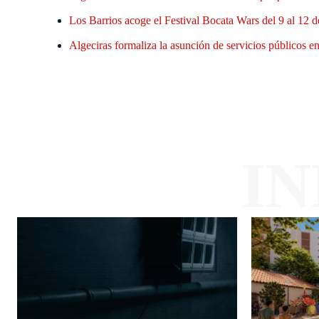
Los Barrios acoge el Festival Bocata Wars del 9 al 12 d
Algeciras formaliza la asunción de servicios públicos en 
I