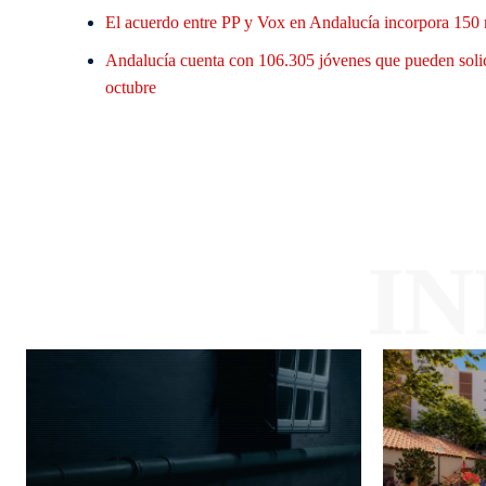
El acuerdo entre PP y Vox en Andalucía incorpora 150 
Andalucía cuenta con 106.305 jóvenes que pueden solic
octubre
I