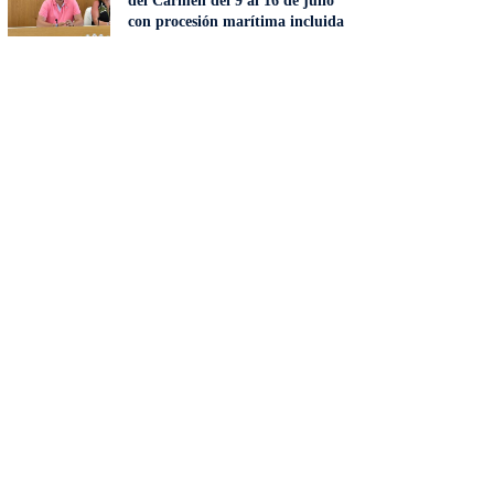
del Carmen del 9 al 16 de julio
con procesión marítima incluida