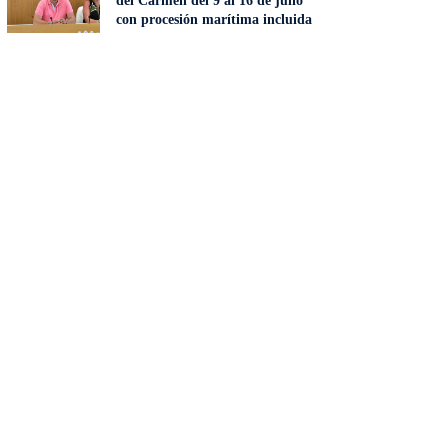
del Carmen del 9 al 16 de julio
con procesión marítima incluida