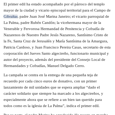
El primer edil ha estado acompañado por el párroco del templo
mayor de la ciudad y vicario episcopal territorial para el Campo de
Gibraltar
, padre Juan José Marina Janeiro; el vicario parroquial de
La Palma, padre Rubén Candón; la vicehermana mayor de la
Venerable y Fervorosa Hermandad de Penitencia y Cofradía de
Nazarenos de Nuestro Padre Jesús Nazareno, Santísimo Cristo de
la Fe, Santa Cruz de Jerusalén y María Santísima de la Amargura,
Patricia Cardoso, y Juan Francisco Pereira Casas, secretario de esta
corporación del Jueves Santo algecireño, funcionario municipal y
autor del proyecto, además del presidente del Consejo Local de
Hermandades y Cofradías, Manuel Delgado Cerro.
La campaña se centra en la entrega de una pequeña teja de
recuerdo por cada cinco euros de donativo, con un primer
lanzamiento de mil unidades que se espera ampliar “dado el
carácter solidario que siempre ha marcado a los algecireños, y
especialmente ahora que se refiere a un bien tan querido para
todos como es la iglesia de La Palma”, indica el primer edil.
Por su parte, el padre Marina ha agradecido “la puesta en marcha