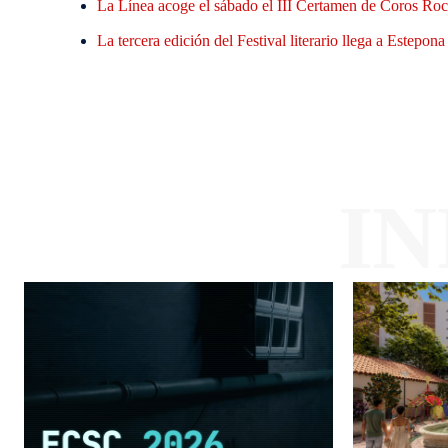
La Línea acoge el sábado el III Certamen de Coros Roci
La tercera edición del Festival literario llega a Estepon
I