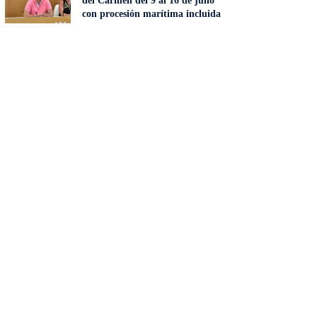
del Carmen del 9 al 16 de julio
con procesión marítima incluida