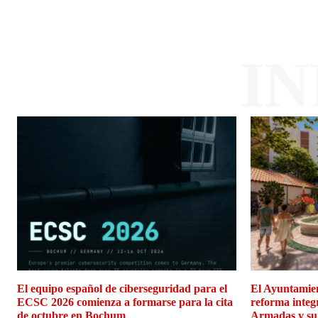
I
El equipo español de ciberseguridad para el
El Ayuntamien
ECSC 2026 comienza a formarse para la cita
reforma integ
de octubre en Bochum
Armadas y su