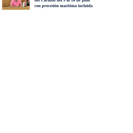
del Carmen del 9 al 16 de julio
con procesión marítima incluida