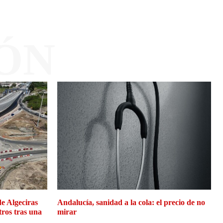
ÓN
de Algeciras
Andalucía, sanidad a la cola: el precio de no
tros tras una
mirar